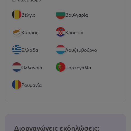
Βέλγιο
Βουλγαρία
Κύπρος
Κροατία
Eλλάδα
Λουξεμβούργο
Ολλανδία
Πορτογαλία
Ρουμανία
Διοργανώνεις εκδηλώσεις;