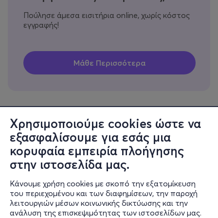
Πούλησε άμεσα εισιτήρια online, χωρίς κόστος
εγγραφής!
Χρησιμοποιούμε cookies ώστε να
εξασφαλίσουμε για εσάς μια
Πληροφορίες
κορυφαία εμπειρία πλοήγησης
Υποστήριξη
στην ιστοσελίδα μας.
Stay Connected
Κάνουμε χρήση cookies με σκοπό την εξατομίκευση
του περιεχομένου και των διαφημίσεων, την παροχή
λειτουργιών μέσων κοινωνικής δικτύωσης και την
ανάλυση της επισκεψιμότητας των ιστοσελίδων μας.
Mobile app