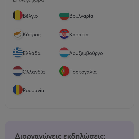
Βέλγιο
Βουλγαρία
Κύπρος
Κροατία
Eλλάδα
Λουξεμβούργο
Ολλανδία
Πορτογαλία
Ρουμανία
Διοργανώνεις εκδηλώσεις;