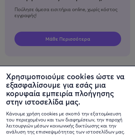
Πούλησε άμεσα εισιτήρια online, χωρίς κόστος
εγγραφής!
Χρησιμοποιούμε cookies ώστε να
εξασφαλίσουμε για εσάς μια
Πληροφορίες
κορυφαία εμπειρία πλοήγησης
Υποστήριξη
στην ιστοσελίδα μας.
Stay Connected
Κάνουμε χρήση cookies με σκοπό την εξατομίκευση
του περιεχομένου και των διαφημίσεων, την παροχή
λειτουργιών μέσων κοινωνικής δικτύωσης και την
ανάλυση της επισκεψιμότητας των ιστοσελίδων μας.
Mobile app