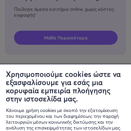
Πούλησε άμεσα εισιτήρια online, χωρίς κόστος
εγγραφής!
Χρησιμοποιούμε cookies ώστε να
εξασφαλίσουμε για εσάς μια
Πληροφορίες
κορυφαία εμπειρία πλοήγησης
Υποστήριξη
στην ιστοσελίδα μας.
Stay Connected
Κάνουμε χρήση cookies με σκοπό την εξατομίκευση
του περιεχομένου και των διαφημίσεων, την παροχή
λειτουργιών μέσων κοινωνικής δικτύωσης και την
ανάλυση της επισκεψιμότητας των ιστοσελίδων μας.
Mobile app