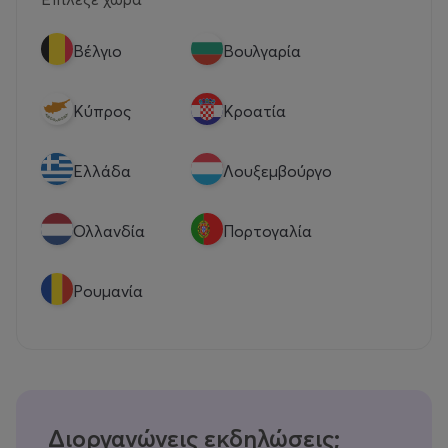
Βέλγιο
Βουλγαρία
Κύπρος
Κροατία
Eλλάδα
Λουξεμβούργο
Ολλανδία
Πορτογαλία
Ρουμανία
Διοργανώνεις εκδηλώσεις;