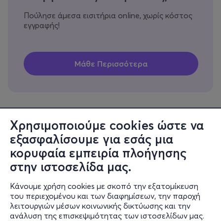
Πούλησε άμεσα εισιτήρια online, χωρίς κόστος
εγγραφής!
Χρησιμοποιούμε cookies ώστε να
εξασφαλίσουμε για εσάς μια
Πληροφορίες
κορυφαία εμπειρία πλοήγησης
Υποστήριξη
στην ιστοσελίδα μας.
Stay Connected
Κάνουμε χρήση cookies με σκοπό την εξατομίκευση
του περιεχομένου και των διαφημίσεων, την παροχή
λειτουργιών μέσων κοινωνικής δικτύωσης και την
ανάλυση της επισκεψιμότητας των ιστοσελίδων μας.
Mobile app