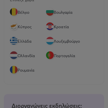
Βέλγιο
Βουλγαρία
Κύπρος
Κροατία
Eλλάδα
Λουξεμβούργο
Ολλανδία
Πορτογαλία
Ρουμανία
Διοργανώνεις εκδηλώσεις;