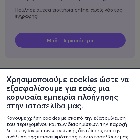
Πούλησε άμεσα εισιτήρια online, χωρίς κόστος
εγγραφής!
Χρησιμοποιούμε cookies ώστε να
εξασφαλίσουμε για εσάς μια
Πληροφορίες
κορυφαία εμπειρία πλοήγησης
Υποστήριξη
στην ιστοσελίδα μας.
Stay Connected
Κάνουμε χρήση cookies με σκοπό την εξατομίκευση
του περιεχομένου και των διαφημίσεων, την παροχή
λειτουργιών μέσων κοινωνικής δικτύωσης και την
ανάλυση της επισκεψιμότητας των ιστοσελίδων μας.
Mobile app