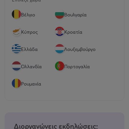
Βέλγιο
Βουλγαρία
Κύπρος
Κροατία
Eλλάδα
Λουξεμβούργο
Ολλανδία
Πορτογαλία
Ρουμανία
Διοργανώνεις εκδηλώσεις;