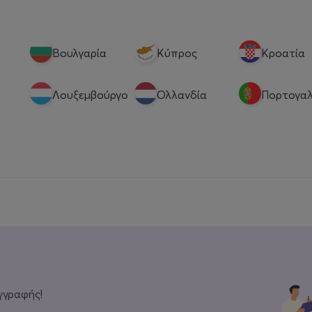
Βουλγαρία
Κύπρος
Κροατία
Λουξεμβούργο
Ολλανδία
Πορτογαλ
γγραφής!