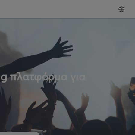
ng πλατφόρμα για
ω