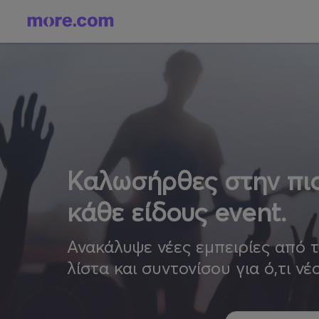
Καλωσήρθες στην πιο
κάθε είδους event.
Ανακάλυψε νέες εμπειρίες από 
λίστα και συντονίσου για ό,τι νέ