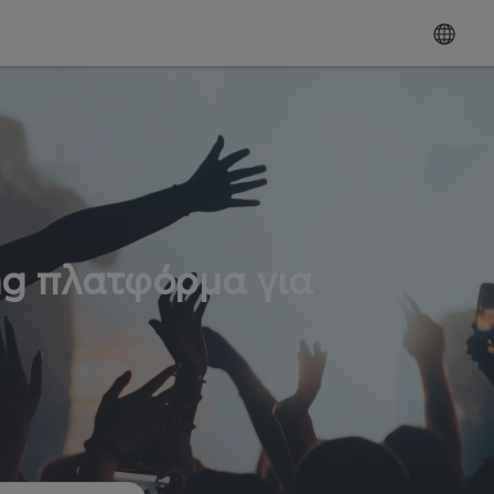
ng πλατφόρμα για
ω