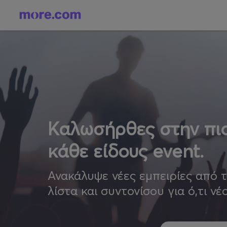
Καλωσήρθες στην πιο
κάθε είδους event.
Ανακάλυψε νέες εμπειρίες από 
λίστα και συντονίσου για ό,τι νέ