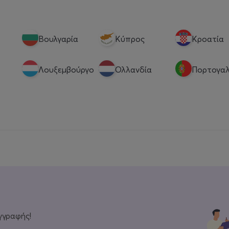
Βουλγαρία
Κύπρος
Κροατία
Λουξεμβούργο
Ολλανδία
Πορτογαλ
γγραφής!