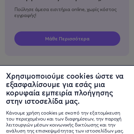
Πούλησε άμεσα εισιτήρια online, χωρίς κόστος
εγγραφής!
Χρησιμοποιούμε cookies ώστε να
εξασφαλίσουμε για εσάς μια
Πληροφορίες
κορυφαία εμπειρία πλοήγησης
Υποστήριξη
στην ιστοσελίδα μας.
Stay Connected
Κάνουμε χρήση cookies με σκοπό την εξατομίκευση
του περιεχομένου και των διαφημίσεων, την παροχή
λειτουργιών μέσων κοινωνικής δικτύωσης και την
ανάλυση της επισκεψιμότητας των ιστοσελίδων μας.
Mobile app