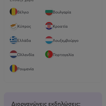
Βέλγιο
Βουλγαρία
Κύπρος
Κροατία
Eλλάδα
Λουξεμβούργο
Ολλανδία
Πορτογαλία
Ρουμανία
Διοργανώνεις εκδηλώσεις;