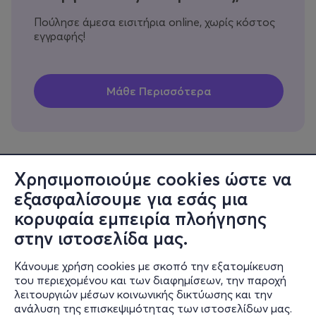
Πούλησε άμεσα εισιτήρια online, χωρίς κόστος
εγγραφής!
Χρησιμοποιούμε cookies ώστε να
εξασφαλίσουμε για εσάς μια
Πληροφορίες
κορυφαία εμπειρία πλοήγησης
Υποστήριξη
στην ιστοσελίδα μας.
Stay Connected
Κάνουμε χρήση cookies με σκοπό την εξατομίκευση
του περιεχομένου και των διαφημίσεων, την παροχή
λειτουργιών μέσων κοινωνικής δικτύωσης και την
ανάλυση της επισκεψιμότητας των ιστοσελίδων μας.
Mobile app