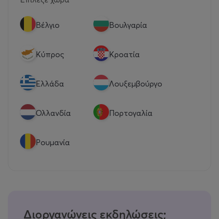
Βέλγιο
Βουλγαρία
Κύπρος
Κροατία
Eλλάδα
Λουξεμβούργο
Ολλανδία
Πορτογαλία
Ρουμανία
Διοργανώνεις εκδηλώσεις;