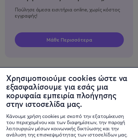
Πούλησε άμεσα εισιτήρια online, χωρίς κόστος
εγγραφής!
Χρησιμοποιούμε cookies ώστε να
εξασφαλίσουμε για εσάς μια
Πληροφορίες
κορυφαία εμπειρία πλοήγησης
Υποστήριξη
στην ιστοσελίδα μας.
Stay Connected
Κάνουμε χρήση cookies με σκοπό την εξατομίκευση
του περιεχομένου και των διαφημίσεων, την παροχή
λειτουργιών μέσων κοινωνικής δικτύωσης και την
ανάλυση της επισκεψιμότητας των ιστοσελίδων μας.
Mobile app