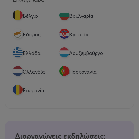
Βέλγιο
Βουλγαρία
Κύπρος
Κροατία
Eλλάδα
Λουξεμβούργο
Ολλανδία
Πορτογαλία
Ρουμανία
Διοργανώνεις εκδηλώσεις;