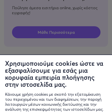
Πούλησε άμεσα εισιτήρια online, χωρίς κόστος
εγγραφής!
Χρησιμοποιούμε cookies ώστε να
εξασφαλίσουμε για εσάς μια
Πληροφορίες
κορυφαία εμπειρία πλοήγησης
Υποστήριξη
στην ιστοσελίδα μας.
Stay Connected
Κάνουμε χρήση cookies με σκοπό την εξατομίκευση
του περιεχομένου και των διαφημίσεων, την παροχή
λειτουργιών μέσων κοινωνικής δικτύωσης και την
ανάλυση της επισκεψιμότητας των ιστοσελίδων μας.
Mobile app