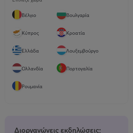
Βέλγιο
Βουλγαρία
Κύπρος
Κροατία
Eλλάδα
Λουξεμβούργο
Ολλανδία
Πορτογαλία
Ρουμανία
Διοργανώνεις εκδηλώσεις;