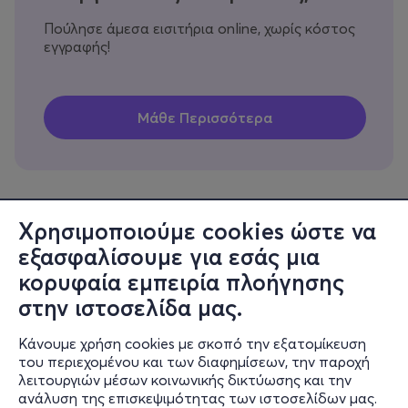
Πούλησε άμεσα εισιτήρια online, χωρίς κόστος
εγγραφής!
Χρησιμοποιούμε cookies ώστε να
εξασφαλίσουμε για εσάς μια
Πληροφορίες
κορυφαία εμπειρία πλοήγησης
Υποστήριξη
στην ιστοσελίδα μας.
Stay Connected
Κάνουμε χρήση cookies με σκοπό την εξατομίκευση
του περιεχομένου και των διαφημίσεων, την παροχή
λειτουργιών μέσων κοινωνικής δικτύωσης και την
ανάλυση της επισκεψιμότητας των ιστοσελίδων μας.
Mobile app