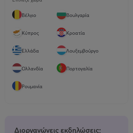
Βέλγιο
Βουλγαρία
Κύπρος
Κροατία
Eλλάδα
Λουξεμβούργο
Ολλανδία
Πορτογαλία
Ρουμανία
Διοργανώνεις εκδηλώσεις;