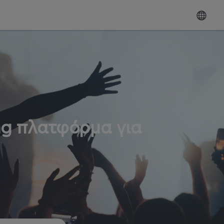
ng πλατφόρμα για
ω