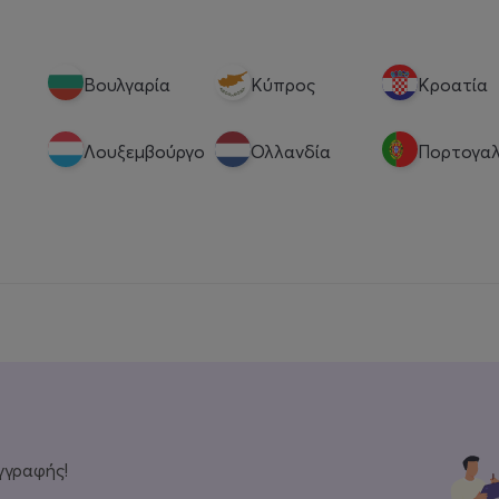
Βουλγαρία
Κύπρος
Κροατία
Λουξεμβούργο
Ολλανδία
Πορτογαλ
γγραφής!