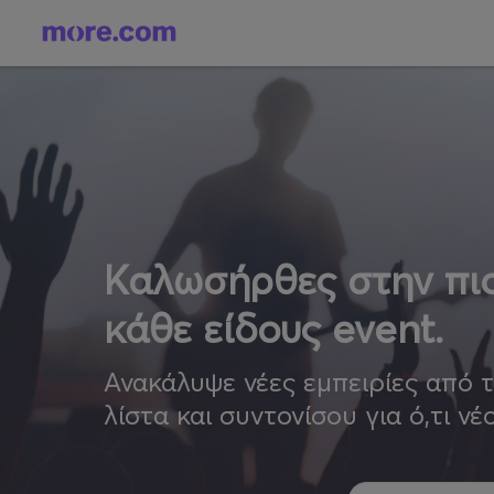
Καλωσήρθες στην πιο
κάθε είδους event.
Ανακάλυψε νέες εμπειρίες από 
λίστα και συντονίσου για ό,τι νέ