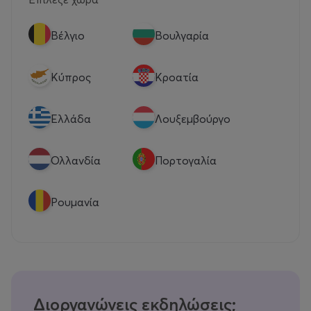
Βέλγιο
Βουλγαρία
Κύπρος
Κροατία
Eλλάδα
Λουξεμβούργο
Ολλανδία
Πορτογαλία
Ρουμανία
Διοργανώνεις εκδηλώσεις;