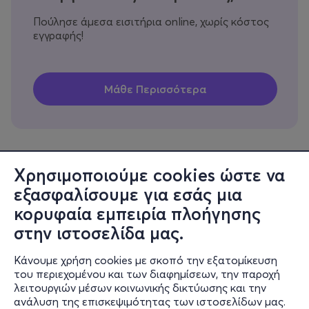
Πούλησε άμεσα εισιτήρια online, χωρίς κόστος
εγγραφής!
Χρησιμοποιούμε cookies ώστε να
εξασφαλίσουμε για εσάς μια
Πληροφορίες
κορυφαία εμπειρία πλοήγησης
Υποστήριξη
στην ιστοσελίδα μας.
Stay Connected
Κάνουμε χρήση cookies με σκοπό την εξατομίκευση
του περιεχομένου και των διαφημίσεων, την παροχή
λειτουργιών μέσων κοινωνικής δικτύωσης και την
ανάλυση της επισκεψιμότητας των ιστοσελίδων μας.
Mobile app