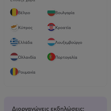
Βέλγιο
Βουλγαρία
Κύπρος
Κροατία
Eλλάδα
Λουξεμβούργο
Ολλανδία
Πορτογαλία
Ρουμανία
Διοργανώνεις εκδηλώσεις;