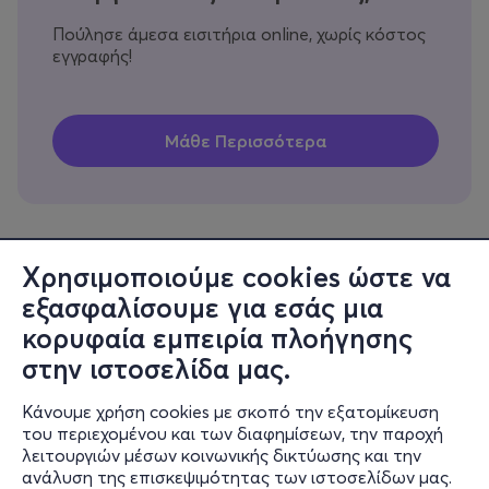
Πούλησε άμεσα εισιτήρια online, χωρίς κόστος
εγγραφής!
Χρησιμοποιούμε cookies ώστε να
εξασφαλίσουμε για εσάς μια
Πληροφορίες
κορυφαία εμπειρία πλοήγησης
Υποστήριξη
στην ιστοσελίδα μας.
Stay Connected
Κάνουμε χρήση cookies με σκοπό την εξατομίκευση
του περιεχομένου και των διαφημίσεων, την παροχή
λειτουργιών μέσων κοινωνικής δικτύωσης και την
ανάλυση της επισκεψιμότητας των ιστοσελίδων μας.
Mobile app