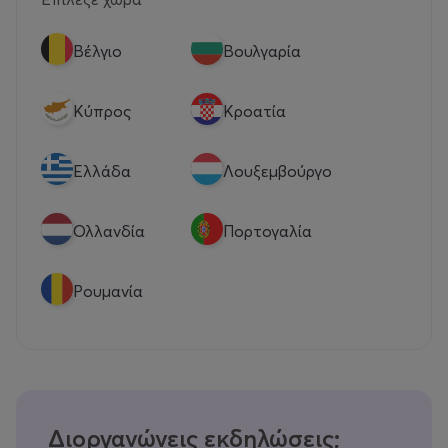
Βέλγιο
Βουλγαρία
Κύπρος
Κροατία
Eλλάδα
Λουξεμβούργο
Ολλανδία
Πορτογαλία
Ρουμανία
Διοργανώνεις εκδηλώσεις;