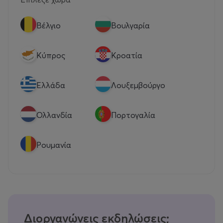
Βέλγιο
Βουλγαρία
Κύπρος
Κροατία
Eλλάδα
Λουξεμβούργο
Ολλανδία
Πορτογαλία
Ρουμανία
Διοργανώνεις εκδηλώσεις;