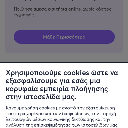
Πούλησε άμεσα εισιτήρια online, χωρίς κόστος
εγγραφής!
Χρησιμοποιούμε cookies ώστε να
εξασφαλίσουμε για εσάς μια
Πληροφορίες
κορυφαία εμπειρία πλοήγησης
Υποστήριξη
στην ιστοσελίδα μας.
Stay Connected
Κάνουμε χρήση cookies με σκοπό την εξατομίκευση
του περιεχομένου και των διαφημίσεων, την παροχή
λειτουργιών μέσων κοινωνικής δικτύωσης και την
ανάλυση της επισκεψιμότητας των ιστοσελίδων μας.
Mobile app