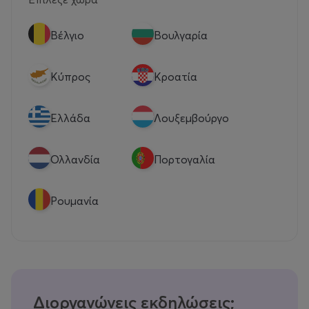
Βέλγιο
Βουλγαρία
Κύπρος
Κροατία
Eλλάδα
Λουξεμβούργο
Ολλανδία
Πορτογαλία
Ρουμανία
Διοργανώνεις εκδηλώσεις;