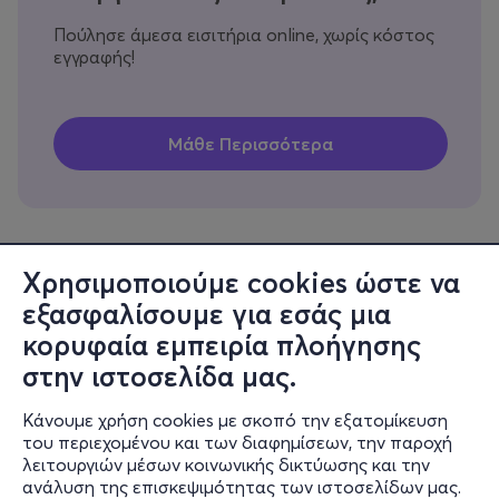
Πούλησε άμεσα εισιτήρια online, χωρίς κόστος
εγγραφής!
Χρησιμοποιούμε cookies ώστε να
εξασφαλίσουμε για εσάς μια
Πληροφορίες
κορυφαία εμπειρία πλοήγησης
Υποστήριξη
στην ιστοσελίδα μας.
Stay Connected
Κάνουμε χρήση cookies με σκοπό την εξατομίκευση
του περιεχομένου και των διαφημίσεων, την παροχή
λειτουργιών μέσων κοινωνικής δικτύωσης και την
ανάλυση της επισκεψιμότητας των ιστοσελίδων μας.
Mobile app