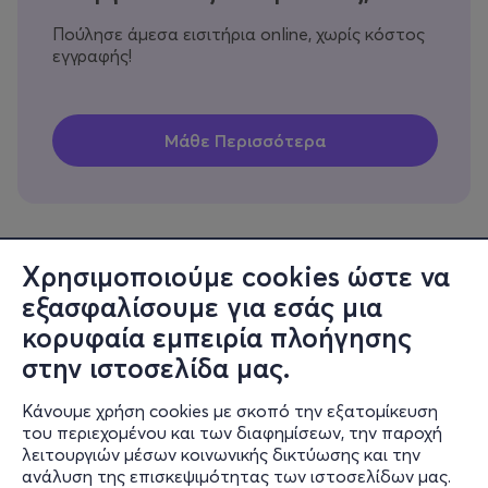
Πούλησε άμεσα εισιτήρια online, χωρίς κόστος
εγγραφής!
Χρησιμοποιούμε cookies ώστε να
εξασφαλίσουμε για εσάς μια
Πληροφορίες
κορυφαία εμπειρία πλοήγησης
Υποστήριξη
στην ιστοσελίδα μας.
Stay Connected
Κάνουμε χρήση cookies με σκοπό την εξατομίκευση
του περιεχομένου και των διαφημίσεων, την παροχή
λειτουργιών μέσων κοινωνικής δικτύωσης και την
ανάλυση της επισκεψιμότητας των ιστοσελίδων μας.
Mobile app