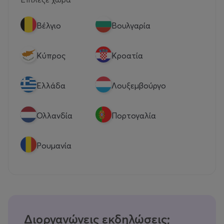
Βέλγιο
Βουλγαρία
Κύπρος
Κροατία
Eλλάδα
Λουξεμβούργο
Ολλανδία
Πορτογαλία
Ρουμανία
Διοργανώνεις εκδηλώσεις;