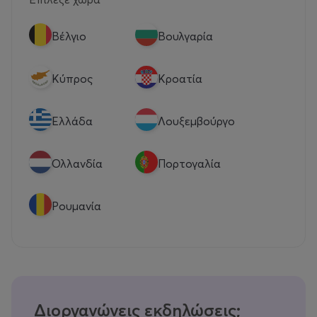
Βέλγιο
Βουλγαρία
Κύπρος
Κροατία
Eλλάδα
Λουξεμβούργο
Ολλανδία
Πορτογαλία
Ρουμανία
Διοργανώνεις εκδηλώσεις;