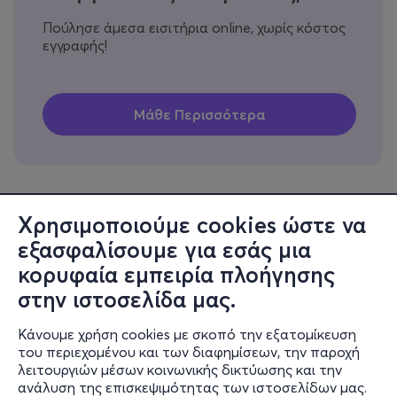
Πούλησε άμεσα εισιτήρια online, χωρίς κόστος
εγγραφής!
Χρησιμοποιούμε cookies ώστε να
εξασφαλίσουμε για εσάς μια
Πληροφορίες
κορυφαία εμπειρία πλοήγησης
Υποστήριξη
στην ιστοσελίδα μας.
Stay Connected
Κάνουμε χρήση cookies με σκοπό την εξατομίκευση
του περιεχομένου και των διαφημίσεων, την παροχή
λειτουργιών μέσων κοινωνικής δικτύωσης και την
ανάλυση της επισκεψιμότητας των ιστοσελίδων μας.
Mobile app