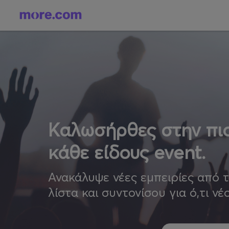
Καλωσήρθες στην πιο
κάθε είδους event.
Ανακάλυψε νέες εμπειρίες από 
λίστα και συντονίσου για ό,τι νέ