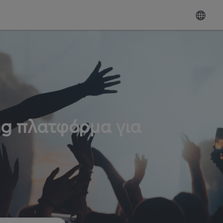
ng πλατφόρμα για
ω