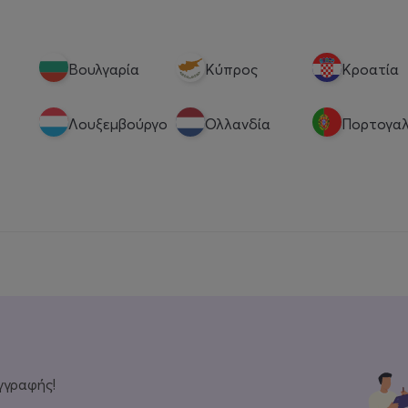
Βουλγαρία
Κύπρος
Κροατία
Λουξεμβούργο
Ολλανδία
Πορτογαλ
γγραφής!