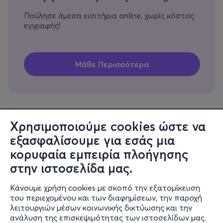
Πούλησε άμεσα εισιτήρια online, χωρίς κόστος
εγγραφής!
Χρησιμοποιούμε cookies ώστε να
εξασφαλίσουμε για εσάς μια
Πληροφορίες
κορυφαία εμπειρία πλοήγησης
Υποστήριξη
στην ιστοσελίδα μας.
Stay Connected
Κάνουμε χρήση cookies με σκοπό την εξατομίκευση
του περιεχομένου και των διαφημίσεων, την παροχή
λειτουργιών μέσων κοινωνικής δικτύωσης και την
ανάλυση της επισκεψιμότητας των ιστοσελίδων μας.
Mobile app