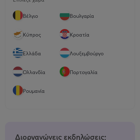
Βέλγιο
Βουλγαρία
Κύπρος
Κροατία
Eλλάδα
Λουξεμβούργο
Ολλανδία
Πορτογαλία
Ρουμανία
Διοργανώνεις εκδηλώσεις;