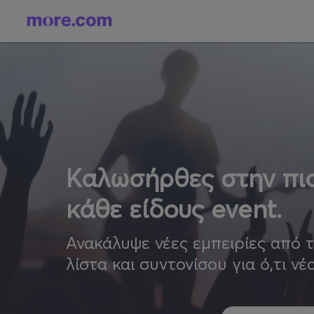
Καλωσήρθες στην πιο
κάθε είδους event.
Ανακάλυψε νέες εμπειρίες από 
λίστα και συντονίσου για ό,τι νέ