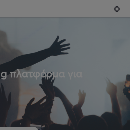
ng πλατφόρμα για
ω