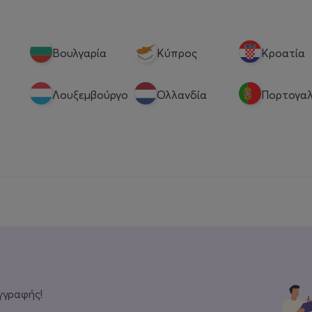
Βουλγαρία
Κύπρος
Κροατία
Λουξεμβούργο
Ολλανδία
Πορτογαλ
γγραφής!