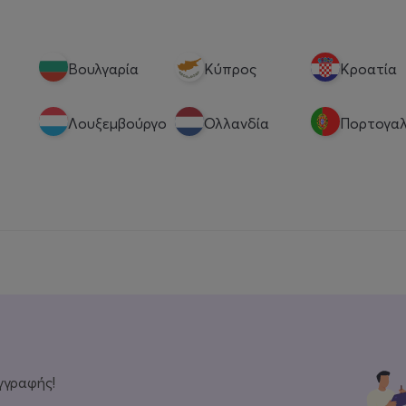
Βουλγαρία
Κύπρος
Κροατία
Λουξεμβούργο
Ολλανδία
Πορτογαλ
γγραφής!