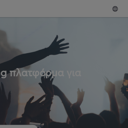
ng πλατφόρμα για
ω