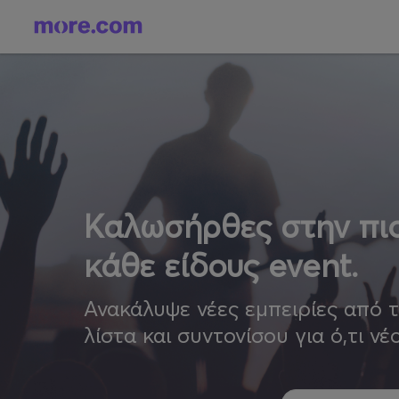
Καλωσήρθες στην πιο
κάθε είδους event.
Ανακάλυψε νέες εμπειρίες από 
λίστα και συντονίσου για ό,τι νέ