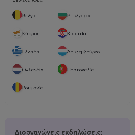
Βέλγιο
Βουλγαρία
Κύπρος
Κροατία
Eλλάδα
Λουξεμβούργο
Ολλανδία
Πορτογαλία
Ρουμανία
Διοργανώνεις εκδηλώσεις;