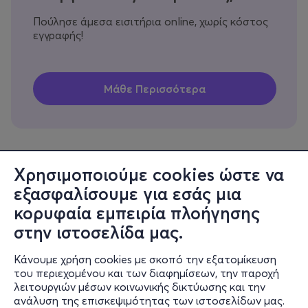
Πούλησε άμεσα εισιτήρια online, χωρίς κόστος
εγγραφής!
Χρησιμοποιούμε cookies ώστε να
εξασφαλίσουμε για εσάς μια
Πληροφορίες
κορυφαία εμπειρία πλοήγησης
Υποστήριξη
στην ιστοσελίδα μας.
Stay Connected
Κάνουμε χρήση cookies με σκοπό την εξατομίκευση
του περιεχομένου και των διαφημίσεων, την παροχή
λειτουργιών μέσων κοινωνικής δικτύωσης και την
ανάλυση της επισκεψιμότητας των ιστοσελίδων μας.
Mobile app