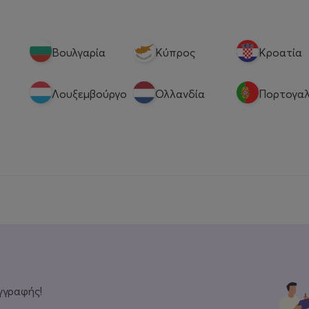
Βουλγαρία
Κύπρος
Κροατία
Λουξεμβούργο
Ολλανδία
Πορτογαλ
γγραφής!