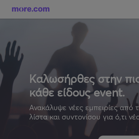
Καλωσήρθες στην πιο
κάθε είδους event.
Ανακάλυψε νέες εμπειρίες από 
λίστα και συντονίσου για ό,τι νέ