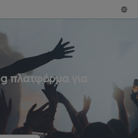
ng πλατφόρμα για
ω