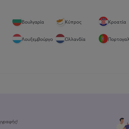
Βουλγαρία
Κύπρος
Κροατία
Λουξεμβούργο
Ολλανδία
Πορτογαλ
γγραφής!