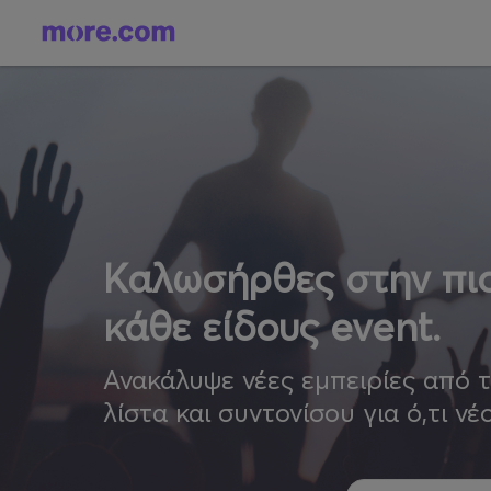
Καλωσήρθες στην πιο
κάθε είδους event.
Ανακάλυψε νέες εμπειρίες από 
λίστα και συντονίσου για ό,τι νέ