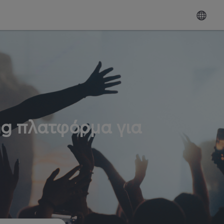
ng πλατφόρμα για
ω