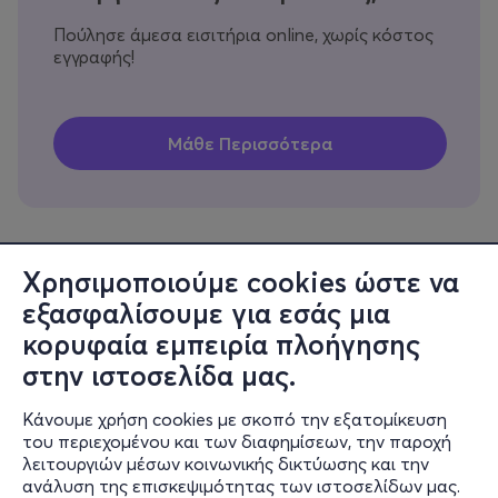
Πούλησε άμεσα εισιτήρια online, χωρίς κόστος
εγγραφής!
Χρησιμοποιούμε cookies ώστε να
εξασφαλίσουμε για εσάς μια
Πληροφορίες
κορυφαία εμπειρία πλοήγησης
Υποστήριξη
στην ιστοσελίδα μας.
Stay Connected
Κάνουμε χρήση cookies με σκοπό την εξατομίκευση
του περιεχομένου και των διαφημίσεων, την παροχή
λειτουργιών μέσων κοινωνικής δικτύωσης και την
ανάλυση της επισκεψιμότητας των ιστοσελίδων μας.
Mobile app