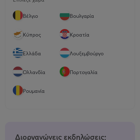
Βέλγιο
Βουλγαρία
Κύπρος
Κροατία
Eλλάδα
Λουξεμβούργο
Ολλανδία
Πορτογαλία
Ρουμανία
Διοργανώνεις εκδηλώσεις;