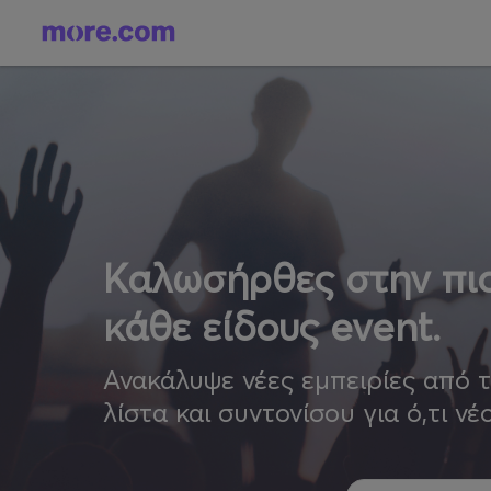
Καλωσήρθες στην πιο
κάθε είδους event.
Ανακάλυψε νέες εμπειρίες από 
λίστα και συντονίσου για ό,τι νέ