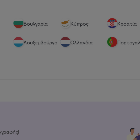
Βουλγαρία
Κύπρος
Κροατία
Λουξεμβούργο
Ολλανδία
Πορτογαλ
γγραφής!