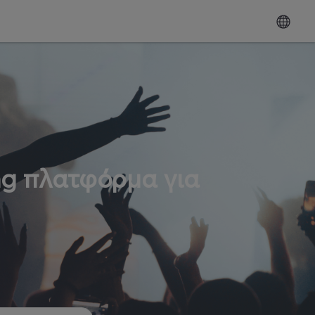
ng πλατφόρμα για
ω