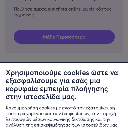
Πούλησε άμεσα εισιτήρια online, χωρίς κόστος
εγγραφής!
Χρησιμοποιούμε cookies ώστε να
εξασφαλίσουμε για εσάς μια
Πληροφορίες
κορυφαία εμπειρία πλοήγησης
Υποστήριξη
στην ιστοσελίδα μας.
Stay Connected
Κάνουμε χρήση cookies με σκοπό την εξατομίκευση
του περιεχομένου και των διαφημίσεων, την παροχή
λειτουργιών μέσων κοινωνικής δικτύωσης και την
ανάλυση της επισκεψιμότητας των ιστοσελίδων μας.
Mobile app