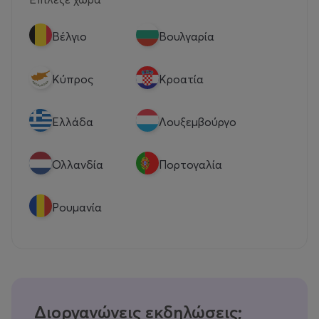
Βέλγιο
Βουλγαρία
Κύπρος
Κροατία
Eλλάδα
Λουξεμβούργο
Ολλανδία
Πορτογαλία
Ρουμανία
Διοργανώνεις εκδηλώσεις;