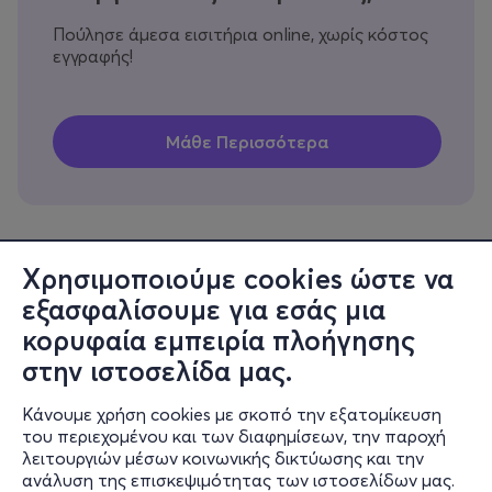
Πούλησε άμεσα εισιτήρια online, χωρίς κόστος
εγγραφής!
Χρησιμοποιούμε cookies ώστε να
εξασφαλίσουμε για εσάς μια
Πληροφορίες
κορυφαία εμπειρία πλοήγησης
Υποστήριξη
στην ιστοσελίδα μας.
Stay Connected
Κάνουμε χρήση cookies με σκοπό την εξατομίκευση
του περιεχομένου και των διαφημίσεων, την παροχή
λειτουργιών μέσων κοινωνικής δικτύωσης και την
ανάλυση της επισκεψιμότητας των ιστοσελίδων μας.
Mobile app