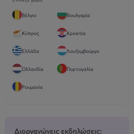
Βέλγιο
Βουλγαρία
Κύπρος
Κροατία
Eλλάδα
Λουξεμβούργο
Ολλανδία
Πορτογαλία
Ρουμανία
Διοργανώνεις εκδηλώσεις;