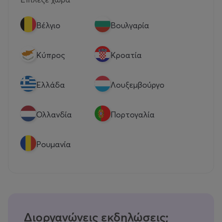
Βέλγιο
Βουλγαρία
Κύπρος
Κροατία
Eλλάδα
Λουξεμβούργο
Ολλανδία
Πορτογαλία
Ρουμανία
Διοργανώνεις εκδηλώσεις;