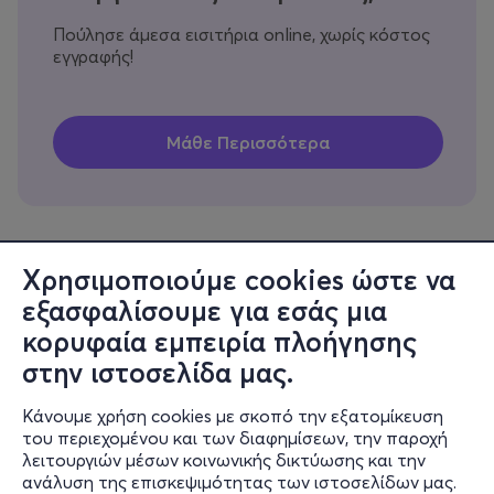
Πούλησε άμεσα εισιτήρια online, χωρίς κόστος
εγγραφής!
Χρησιμοποιούμε cookies ώστε να
εξασφαλίσουμε για εσάς μια
Πληροφορίες
κορυφαία εμπειρία πλοήγησης
Υποστήριξη
στην ιστοσελίδα μας.
Stay Connected
Κάνουμε χρήση cookies με σκοπό την εξατομίκευση
του περιεχομένου και των διαφημίσεων, την παροχή
λειτουργιών μέσων κοινωνικής δικτύωσης και την
ανάλυση της επισκεψιμότητας των ιστοσελίδων μας.
Mobile app