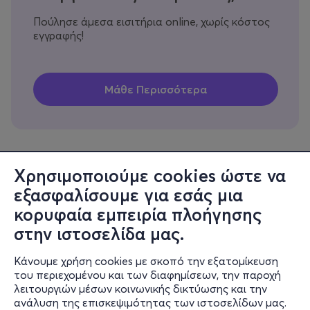
Πούλησε άμεσα εισιτήρια online, χωρίς κόστος
εγγραφής!
Χρησιμοποιούμε cookies ώστε να
εξασφαλίσουμε για εσάς μια
Πληροφορίες
κορυφαία εμπειρία πλοήγησης
Υποστήριξη
στην ιστοσελίδα μας.
Stay Connected
Κάνουμε χρήση cookies με σκοπό την εξατομίκευση
του περιεχομένου και των διαφημίσεων, την παροχή
λειτουργιών μέσων κοινωνικής δικτύωσης και την
ανάλυση της επισκεψιμότητας των ιστοσελίδων μας.
Mobile app