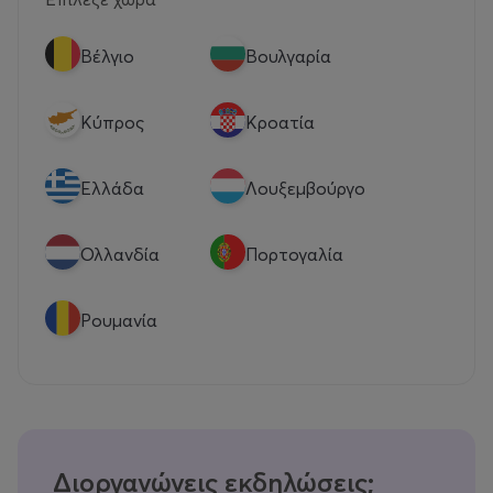
Βέλγιο
Βουλγαρία
Κύπρος
Κροατία
Eλλάδα
Λουξεμβούργο
Ολλανδία
Πορτογαλία
Ρουμανία
Διοργανώνεις εκδηλώσεις;