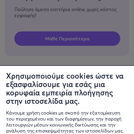
Πούλησε άμεσα εισιτήρια online, χωρίς κόστος
εγγραφής!
Χρησιμοποιούμε cookies ώστε να
εξασφαλίσουμε για εσάς μια
Πληροφορίες
κορυφαία εμπειρία πλοήγησης
Υποστήριξη
στην ιστοσελίδα μας.
Stay Connected
Κάνουμε χρήση cookies με σκοπό την εξατομίκευση
του περιεχομένου και των διαφημίσεων, την παροχή
λειτουργιών μέσων κοινωνικής δικτύωσης και την
ανάλυση της επισκεψιμότητας των ιστοσελίδων μας.
Mobile app