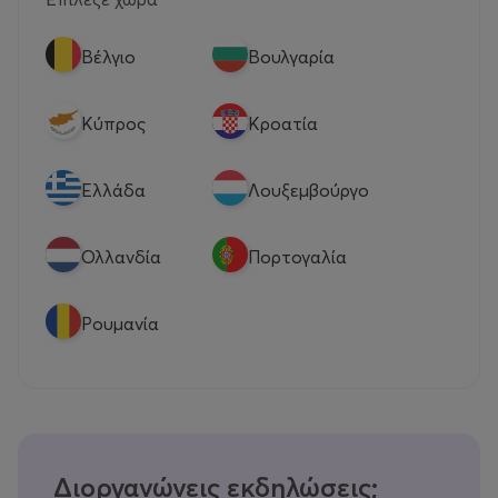
Βέλγιο
Βουλγαρία
Κύπρος
Κροατία
Eλλάδα
Λουξεμβούργο
Ολλανδία
Πορτογαλία
Ρουμανία
Διοργανώνεις εκδηλώσεις;