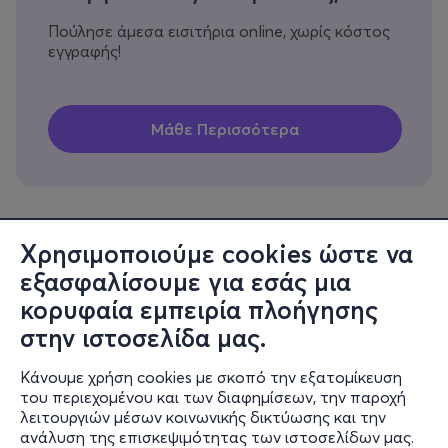
Πούλησε άμεσα εισιτήρια online, χωρίς κόστος
εγγραφής!
Χρησιμοποιούμε cookies ώστε να
εξασφαλίσουμε για εσάς μια
Πληροφορίες
κορυφαία εμπειρία πλοήγησης
Υποστήριξη
στην ιστοσελίδα μας.
Stay Connected
Κάνουμε χρήση cookies με σκοπό την εξατομίκευση
του περιεχομένου και των διαφημίσεων, την παροχή
λειτουργιών μέσων κοινωνικής δικτύωσης και την
ανάλυση της επισκεψιμότητας των ιστοσελίδων μας.
Mobile app