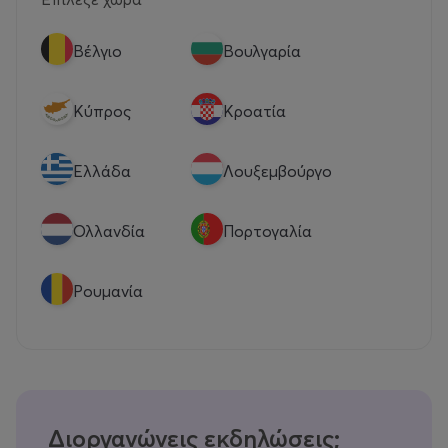
Βέλγιο
Βουλγαρία
Κύπρος
Κροατία
Eλλάδα
Λουξεμβούργο
Ολλανδία
Πορτογαλία
Ρουμανία
Διοργανώνεις εκδηλώσεις;