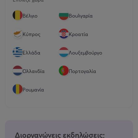
Βέλγιο
Βουλγαρία
Κύπρος
Κροατία
Eλλάδα
Λουξεμβούργο
Ολλανδία
Πορτογαλία
Ρουμανία
Διοργανώνεις εκδηλώσεις;