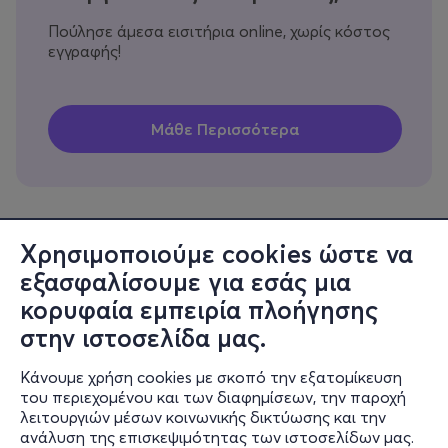
Πούλησε άμεσα εισιτήρια online, χωρίς κόστος
εγγραφής!
Χρησιμοποιούμε cookies ώστε να
εξασφαλίσουμε για εσάς μια
Πληροφορίες
κορυφαία εμπειρία πλοήγησης
Υποστήριξη
στην ιστοσελίδα μας.
Stay Connected
Κάνουμε χρήση cookies με σκοπό την εξατομίκευση
του περιεχομένου και των διαφημίσεων, την παροχή
λειτουργιών μέσων κοινωνικής δικτύωσης και την
ανάλυση της επισκεψιμότητας των ιστοσελίδων μας.
Mobile app