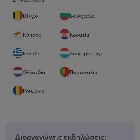
Βέλγιο
Βουλγαρία
Κύπρος
Κροατία
Eλλάδα
Λουξεμβούργο
Ολλανδία
Πορτογαλία
Ρουμανία
Διοργανώνεις εκδηλώσεις;