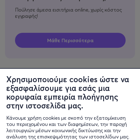
Πούλησε άμεσα εισιτήρια online, χωρίς κόστος
εγγραφής!
Χρησιμοποιούμε cookies ώστε να
εξασφαλίσουμε για εσάς μια
Πληροφορίες
κορυφαία εμπειρία πλοήγησης
Υποστήριξη
στην ιστοσελίδα μας.
Stay Connected
Κάνουμε χρήση cookies με σκοπό την εξατομίκευση
του περιεχομένου και των διαφημίσεων, την παροχή
λειτουργιών μέσων κοινωνικής δικτύωσης και την
ανάλυση της επισκεψιμότητας των ιστοσελίδων μας.
Mobile app