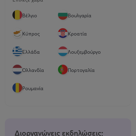
Βέλγιο
Βουλγαρία
Κύπρος
Κροατία
Eλλάδα
Λουξεμβούργο
Ολλανδία
Πορτογαλία
Ρουμανία
Διοργανώνεις εκδηλώσεις;