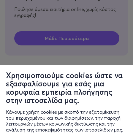
Πούλησε άμεσα εισιτήρια online, χωρίς κόστος
εγγραφής!
Χρησιμοποιούμε cookies ώστε να
εξασφαλίσουμε για εσάς μια
Πληροφορίες
κορυφαία εμπειρία πλοήγησης
Υποστήριξη
στην ιστοσελίδα μας.
Stay Connected
Κάνουμε χρήση cookies με σκοπό την εξατομίκευση
του περιεχομένου και των διαφημίσεων, την παροχή
λειτουργιών μέσων κοινωνικής δικτύωσης και την
ανάλυση της επισκεψιμότητας των ιστοσελίδων μας.
Mobile app