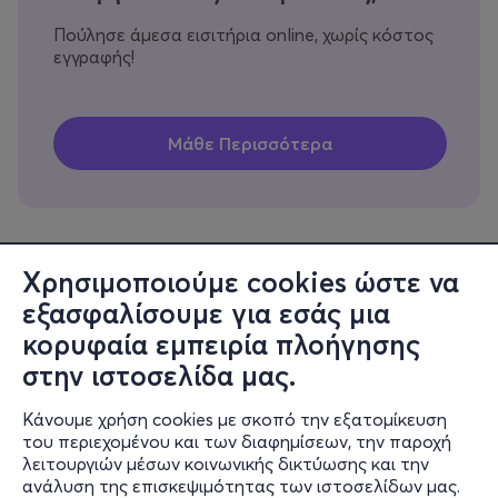
Πούλησε άμεσα εισιτήρια online, χωρίς κόστος
εγγραφής!
Χρησιμοποιούμε cookies ώστε να
εξασφαλίσουμε για εσάς μια
Πληροφορίες
κορυφαία εμπειρία πλοήγησης
Υποστήριξη
στην ιστοσελίδα μας.
Stay Connected
Κάνουμε χρήση cookies με σκοπό την εξατομίκευση
του περιεχομένου και των διαφημίσεων, την παροχή
λειτουργιών μέσων κοινωνικής δικτύωσης και την
ανάλυση της επισκεψιμότητας των ιστοσελίδων μας.
Mobile app