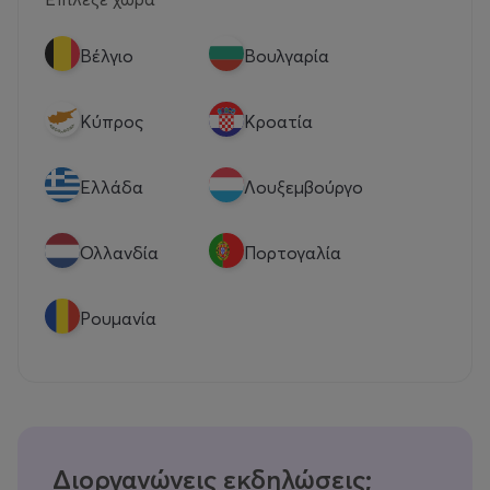
Βέλγιο
Βουλγαρία
Κύπρος
Κροατία
Eλλάδα
Λουξεμβούργο
Ολλανδία
Πορτογαλία
Ρουμανία
Διοργανώνεις εκδηλώσεις;