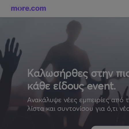
Καλωσήρθες στην πιο
κάθε είδους event.
Ανακάλυψε νέες εμπειρίες από 
λίστα και συντονίσου για ό,τι νέ