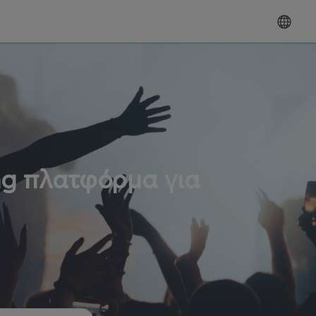
ng πλατφόρμα για
ω