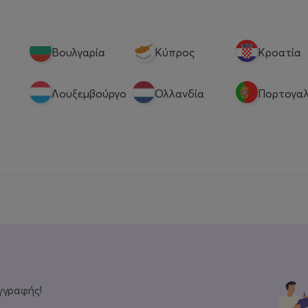
Βουλγαρία
Κύπρος
Κροατία
Λουξεμβούργο
Ολλανδία
Πορτογαλ
γγραφής!