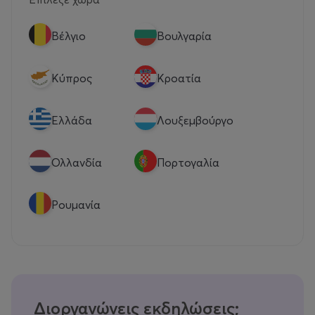
Βέλγιο
Βουλγαρία
Κύπρος
Κροατία
Eλλάδα
Λουξεμβούργο
Ολλανδία
Πορτογαλία
Ρουμανία
Διοργανώνεις εκδηλώσεις;