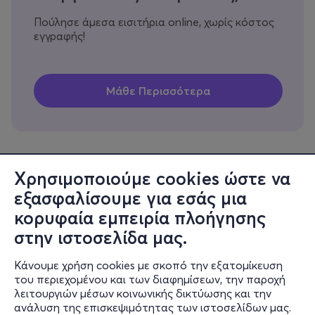
Πούλησε άμεσα εισιτήρια online, χωρίς κόστος
εγγραφής!
Χρησιμοποιούμε cookies ώστε να
εξασφαλίσουμε για εσάς μια
Πληροφορίες
κορυφαία εμπειρία πλοήγησης
Υποστήριξη
στην ιστοσελίδα μας.
Stay Connected
Κάνουμε χρήση cookies με σκοπό την εξατομίκευση
του περιεχομένου και των διαφημίσεων, την παροχή
λειτουργιών μέσων κοινωνικής δικτύωσης και την
ανάλυση της επισκεψιμότητας των ιστοσελίδων μας.
Mobile app