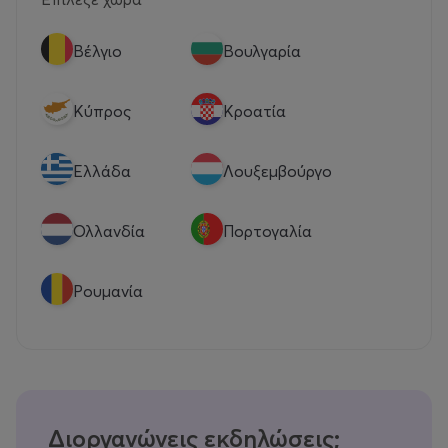
Βέλγιο
Βουλγαρία
Κύπρος
Κροατία
Eλλάδα
Λουξεμβούργο
Ολλανδία
Πορτογαλία
Ρουμανία
Διοργανώνεις εκδηλώσεις;