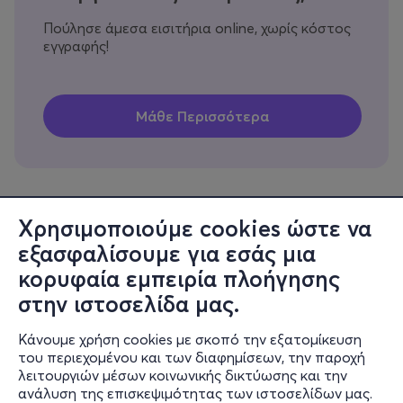
Πούλησε άμεσα εισιτήρια online, χωρίς κόστος
εγγραφής!
Χρησιμοποιούμε cookies ώστε να
εξασφαλίσουμε για εσάς μια
Πληροφορίες
κορυφαία εμπειρία πλοήγησης
Υποστήριξη
στην ιστοσελίδα μας.
Stay Connected
Κάνουμε χρήση cookies με σκοπό την εξατομίκευση
του περιεχομένου και των διαφημίσεων, την παροχή
λειτουργιών μέσων κοινωνικής δικτύωσης και την
ανάλυση της επισκεψιμότητας των ιστοσελίδων μας.
Mobile app