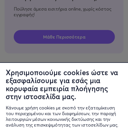
Πούλησε άμεσα εισιτήρια online, χωρίς κόστος
εγγραφής!
Χρησιμοποιούμε cookies ώστε να
εξασφαλίσουμε για εσάς μια
Πληροφορίες
κορυφαία εμπειρία πλοήγησης
Υποστήριξη
στην ιστοσελίδα μας.
Stay Connected
Κάνουμε χρήση cookies με σκοπό την εξατομίκευση
του περιεχομένου και των διαφημίσεων, την παροχή
λειτουργιών μέσων κοινωνικής δικτύωσης και την
ανάλυση της επισκεψιμότητας των ιστοσελίδων μας.
Mobile app