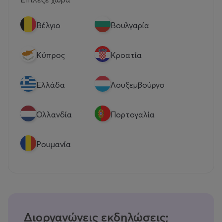
Βέλγιο
Βουλγαρία
Κύπρος
Κροατία
Eλλάδα
Λουξεμβούργο
Ολλανδία
Πορτογαλία
Ρουμανία
Διοργανώνεις εκδηλώσεις;