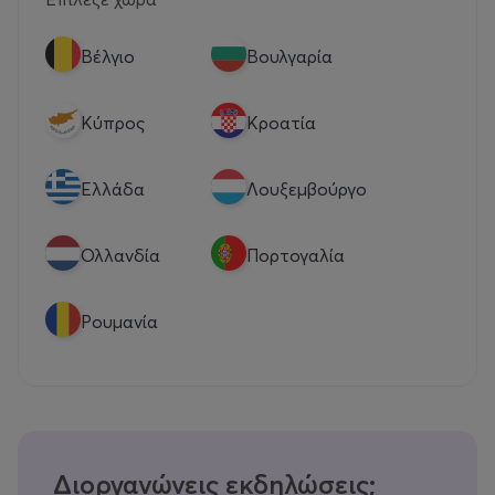
Βέλγιο
Βουλγαρία
Κύπρος
Κροατία
Eλλάδα
Λουξεμβούργο
Ολλανδία
Πορτογαλία
Ρουμανία
Διοργανώνεις εκδηλώσεις;