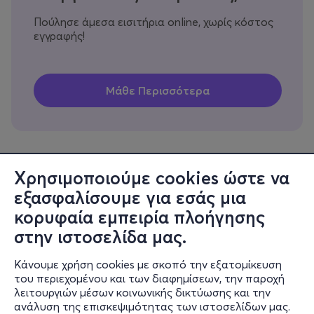
Πούλησε άμεσα εισιτήρια online, χωρίς κόστος
εγγραφής!
Χρησιμοποιούμε cookies ώστε να
εξασφαλίσουμε για εσάς μια
Πληροφορίες
κορυφαία εμπειρία πλοήγησης
Υποστήριξη
στην ιστοσελίδα μας.
Stay Connected
Κάνουμε χρήση cookies με σκοπό την εξατομίκευση
του περιεχομένου και των διαφημίσεων, την παροχή
λειτουργιών μέσων κοινωνικής δικτύωσης και την
ανάλυση της επισκεψιμότητας των ιστοσελίδων μας.
Mobile app