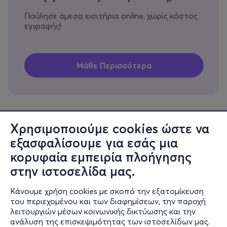
Πούλησε άμεσα εισιτήρια online, χωρίς κόστος
εγγραφής!
Χρησιμοποιούμε cookies ώστε να
εξασφαλίσουμε για εσάς μια
Πληροφορίες
κορυφαία εμπειρία πλοήγησης
Υποστήριξη
στην ιστοσελίδα μας.
Stay Connected
Κάνουμε χρήση cookies με σκοπό την εξατομίκευση
του περιεχομένου και των διαφημίσεων, την παροχή
λειτουργιών μέσων κοινωνικής δικτύωσης και την
ανάλυση της επισκεψιμότητας των ιστοσελίδων μας.
Mobile app