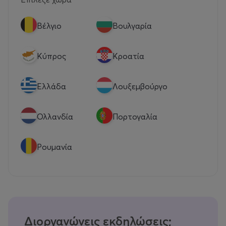
Βέλγιο
Βουλγαρία
Κύπρος
Κροατία
Eλλάδα
Λουξεμβούργο
Ολλανδία
Πορτογαλία
Ρουμανία
Διοργανώνεις εκδηλώσεις;