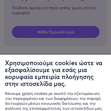
Πούλησε άμεσα εισιτήρια online, χωρίς κόστος
εγγραφής!
Χρησιμοποιούμε cookies ώστε να
εξασφαλίσουμε για εσάς μια
Πληροφορίες
κορυφαία εμπειρία πλοήγησης
Υποστήριξη
στην ιστοσελίδα μας.
Stay Connected
Κάνουμε χρήση cookies με σκοπό την εξατομίκευση
του περιεχομένου και των διαφημίσεων, την παροχή
λειτουργιών μέσων κοινωνικής δικτύωσης και την
ανάλυση της επισκεψιμότητας των ιστοσελίδων μας.
Mobile app