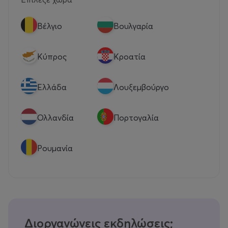
Βέλγιο
Βουλγαρία
Κύπρος
Κροατία
Eλλάδα
Λουξεμβούργο
Ολλανδία
Πορτογαλία
Ρουμανία
Διοργανώνεις εκδηλώσεις;