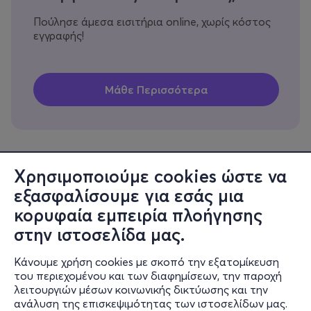
Πούλησε άμεσα εισιτήρια online, χωρίς κόστος
εγγραφής!
Χρησιμοποιούμε cookies ώστε να
εξασφαλίσουμε για εσάς μια
Πληροφορίες
κορυφαία εμπειρία πλοήγησης
Υποστήριξη
στην ιστοσελίδα μας.
Stay Connected
Κάνουμε χρήση cookies με σκοπό την εξατομίκευση
του περιεχομένου και των διαφημίσεων, την παροχή
λειτουργιών μέσων κοινωνικής δικτύωσης και την
ανάλυση της επισκεψιμότητας των ιστοσελίδων μας.
Mobile app