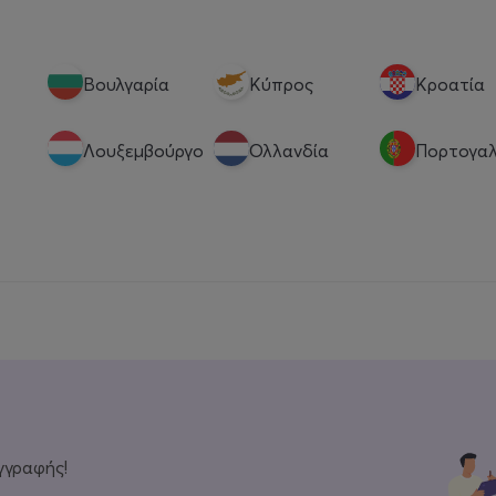
Βουλγαρία
Κύπρος
Κροατία
Λουξεμβούργο
Ολλανδία
Πορτογαλ
γγραφής!