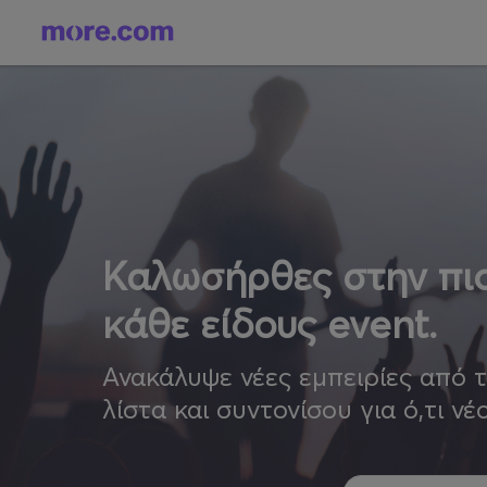
Καλωσήρθες στην πιο
κάθε είδους event.
Ανακάλυψε νέες εμπειρίες από 
λίστα και συντονίσου για ό,τι νέ