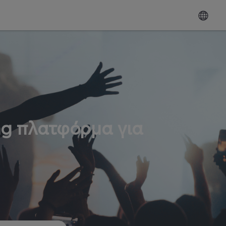
ng πλατφόρμα για
ω