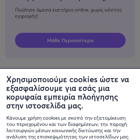
Πούλησε άμεσα εισιτήρια online, χωρίς κόστος
εγγραφής!
Χρησιμοποιούμε cookies ώστε να
εξασφαλίσουμε για εσάς μια
Πληροφορίες
κορυφαία εμπειρία πλοήγησης
Υποστήριξη
στην ιστοσελίδα μας.
Stay Connected
Κάνουμε χρήση cookies με σκοπό την εξατομίκευση
του περιεχομένου και των διαφημίσεων, την παροχή
λειτουργιών μέσων κοινωνικής δικτύωσης και την
ανάλυση της επισκεψιμότητας των ιστοσελίδων μας.
Mobile app