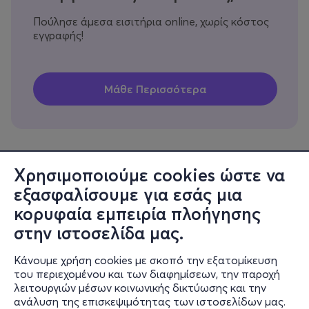
Πούλησε άμεσα εισιτήρια online, χωρίς κόστος
εγγραφής!
Χρησιμοποιούμε cookies ώστε να
εξασφαλίσουμε για εσάς μια
Πληροφορίες
κορυφαία εμπειρία πλοήγησης
Υποστήριξη
στην ιστοσελίδα μας.
Stay Connected
Κάνουμε χρήση cookies με σκοπό την εξατομίκευση
του περιεχομένου και των διαφημίσεων, την παροχή
λειτουργιών μέσων κοινωνικής δικτύωσης και την
ανάλυση της επισκεψιμότητας των ιστοσελίδων μας.
Mobile app